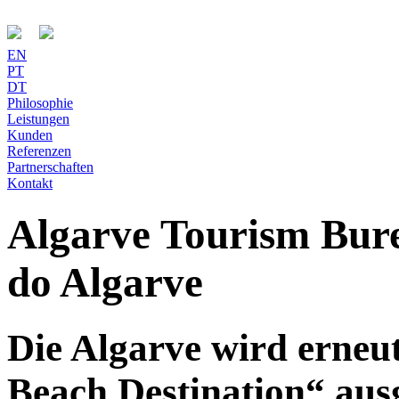
EN
PT
DT
Philosophie
Leistungen
Kunden
Referenzen
Partnerschaften
Kontakt
Algarve Tourism Bure
do Algarve
Die Algarve wird erneu
Beach Destination“ aus