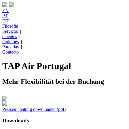
EN
PT
DT
Filosofia
|
Serviços
|
Clientes
|
Opiniões
|
Parcerias
|
Contacto
TAP Air Portugal
Mehr Flexibilität bei der Buchung
Pressemitteilung downloaden (pdf)
Downloads